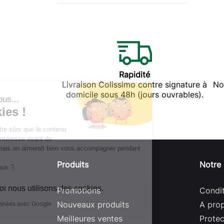
Produits Marine
Produits Divers
Insectes-Cleaner
Anti crevaisons
Bouchons
Valve de Pneu
Rapidité
Porte clés flamme
Livraison Colissimo contre signature à
No
domicile sous 48h (jours ouvrables).
Autocollants Mecarun
Produits
Notre 
Promotions
Condit
Nouveaux produits
A pro
Meilleures ventes
Prote