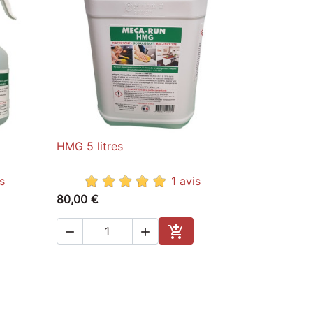
HMG 5 litres

Aperçu rapide
s
1 avis
80,00 €



ter au panier
Ajouter au panier