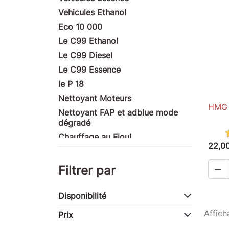
Vehicules Ethanol
Eco 10 000
Le C99 Ethanol
Le C99 Diesel
Le C99 Essence
le P 18
Nettoyant Moteurs
HMG 1
Nettoyant FAP et adblue mode
dégradé
Chauffage au Fioul
22,0
Produits nettoyants
Habitation : traitement des
Filtrer par

façades et pierres
Produits ULM
Disponibilité
Produits Moto
Affich
Prix
Produits compétition