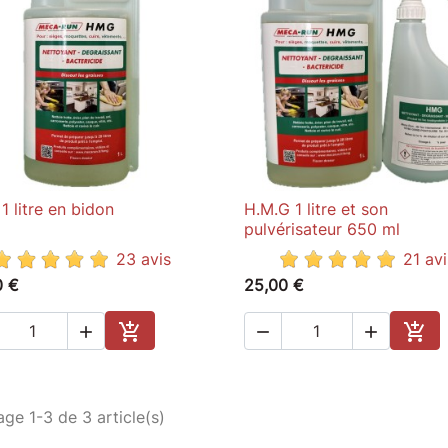
 litre en bidon
H.M.G 1 litre et son

Aperçu rapide

Aperçu rapide
pulvérisateur 650 ml
23 avis
21 avi
0 €
25,00 €





Ajouter au panier
Ajou
age 1-3 de 3 article(s)