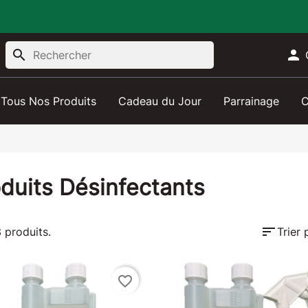
search

Tous Nos Produits
Cadeau du Jour
Parrainage
C
duits Désinfectants
sort
3 produits.
Trier 
favorite_border