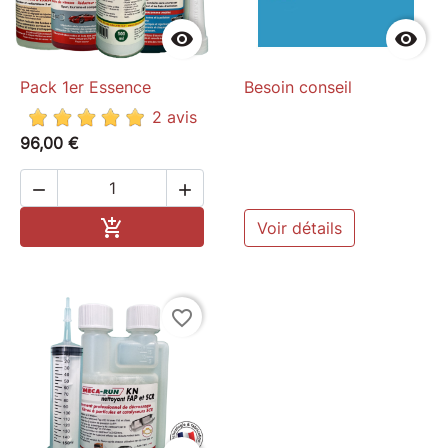


Pack 1er Essence
Besoin conseil
2 avis
96,00 €


Ajouter au panier

Voir détails
favorite_border