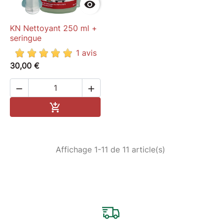

KN Nettoyant 250 ml +
seringue
1 avis
30,00 €


Ajouter au panier

Affichage 1-11 de 11 article(s)