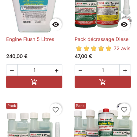


Engine Flush 5 Litres
Pack décrassage Diesel
72 avis
240,00 €
47,00 €




Ajouter au panier
Ajouter au pa


Pack
Pack
favorite_border
favorite_border