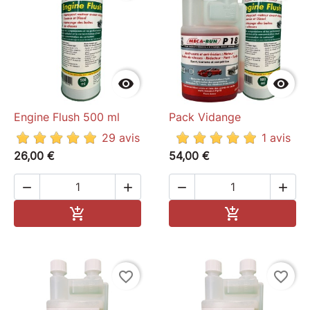
de Pneu
Porte clés flamme
Autocollants Mecarun


Engine Flush 500 ml
Pack Vidange
29 avis
1 avis
26,00 €
54,00 €




Ajouter au panier
Ajouter au pa


favorite_border
favorite_border