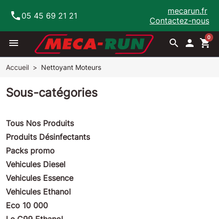
mecarun.fr
phone
05 45 69 21 21
Contactez-nous
0
menu
search

shopping_cart
Accueil
Nettoyant Moteurs
Sous-catégories
Tous Nos Produits
Produits Désinfectants
Packs promo
Vehicules Diesel
Vehicules Essence
Vehicules Ethanol
Eco 10 000
Le C99 Ethanol