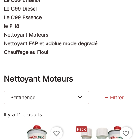
Le C99 Diesel
Le C99 Essence
le P 18
Nettoyant Moteurs
Nettoyant FAP et adblue mode dégradé
Chauffage au Fioul
Produits nettoyants
Habitation : traitement des façades et pierres
Nettoyant Moteurs
Produits ULM
Produits Moto
Produits compétition
expand_more
filter_list
Pertinence
Filtrer
Produits Marine
Produits Divers
Il y a 11 produits.
Insectes-Cleaner
Pack
Anti crevaisons
favorite_border
favorite_border
Bouchons Valve