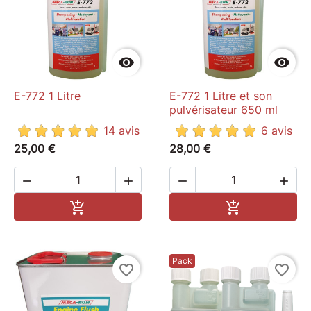


E-772 1 Litre
E-772 1 Litre et son
pulvérisateur 650 ml
14 avis
6 avis
25,00 €
28,00 €




Ajouter au panier
Ajouter au pa


Pack
favorite_border
favorite_border