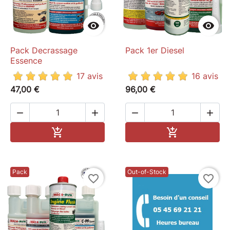


Pack Decrassage
Pack 1er Diesel
Essence
17 avis
16 avis
47,00 €
96,00 €




Ajouter au panier
Ajouter au pa


Pack
Out-of-Stock
favorite_border
favorite_border