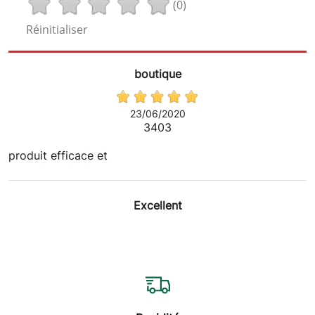
(0)
Réinitialiser
boutique
23/06/2020
3403
produit efficace et
Excellent
30/05/2020
3379
Nettoie toutes les surfaces et nourrit le plastique et
caoutchouc