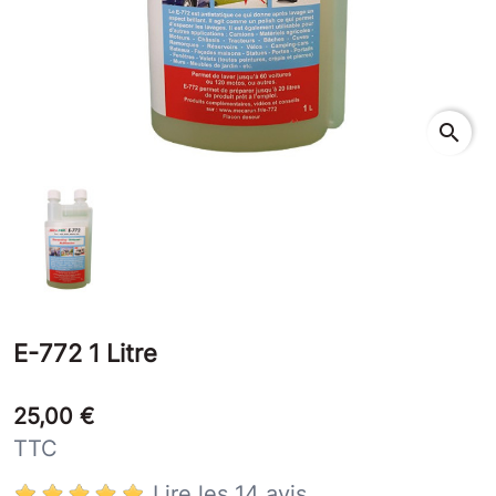
search
E-772 1 Litre
25,00 €
TTC
Lire les 14 avis