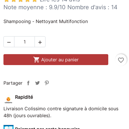
Note moyenne :
9.9
/10 Nombre d'avis :
14
Shampooing - Nettoyant Multifonction



Ajouter au panier
favorite_border
Partager
Rapidité
Livraison Colissimo contre signature à domicile sous
48h (jours ouvrables).