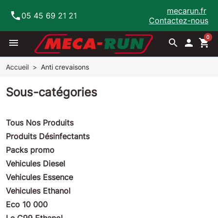
mecarun.fr
phone
05 45 69 21 21
Contactez-nous
0
menu
search

shopping_cart
Accueil
Anti crevaisons
Sous-catégories
Tous Nos Produits
Produits Désinfectants
Packs promo
Vehicules Diesel
Vehicules Essence
Vehicules Ethanol
Eco 10 000
Le C99 Ethanol