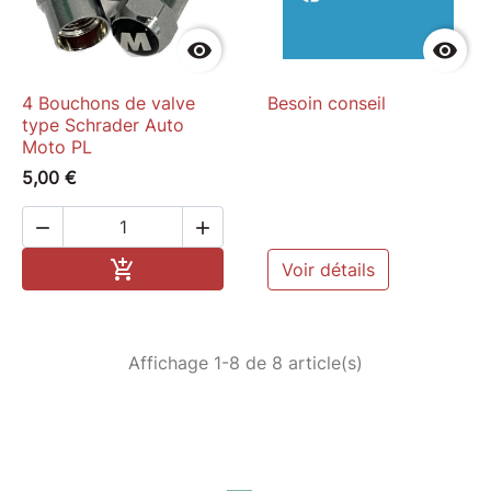


4 Bouchons de valve
Besoin conseil
type Schrader Auto
Moto PL
5,00 €


Ajouter au panier

Voir détails
Affichage 1-8 de 8 article(s)