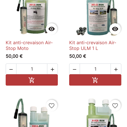


Kit anti-crevaison Air-
Kit anti-crevaison Air-
Stop Moto
Stop ULM 1 L
50,00 €
50,00 €




Ajouter au panier
Ajouter au pa


favorite_border
favorite_border