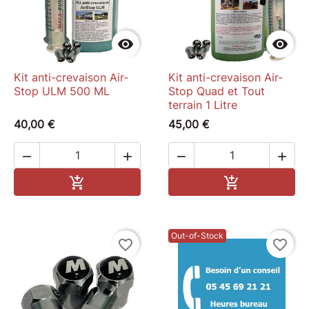


Kit anti-crevaison Air-
Kit anti-crevaison Air-
Stop ULM 500 ML
Stop Quad et Tout
terrain 1 Litre
40,00 €
45,00 €




Ajouter au panier
Ajouter au pa


Out-of-Stock
favorite_border
favorite_border