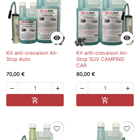
de Pneu
Porte clés flamme
Autocollants Mecarun


Kit anti-crevaison Air-
Kit anti-crevaison Air-
Stop Auto
Stop SUV CAMPING
CAR
70,00 €
80,00 €




Ajouter au panier
Ajouter au pa


favorite_border
favorite_border