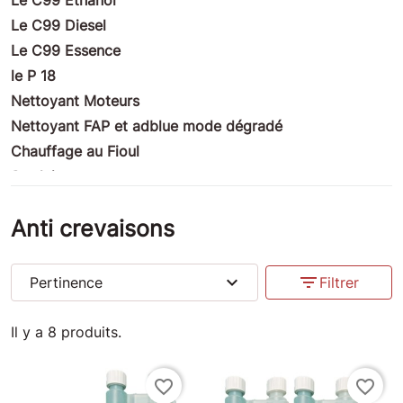
Le C99 Diesel
Le C99 Essence
le P 18
Nettoyant Moteurs
Nettoyant FAP et adblue mode dégradé
Chauffage au Fioul
Produits nettoyants
Habitation : traitement des façades et pierres
Anti crevaisons
Produits ULM
Produits Moto
Produits compétition
expand_more
filter_list
Pertinence
Filtrer
Produits Marine
Produits Divers
Il y a 8 produits.
Insectes-Cleaner
Anti crevaisons
favorite_border
favorite_border
Bouchons Valve