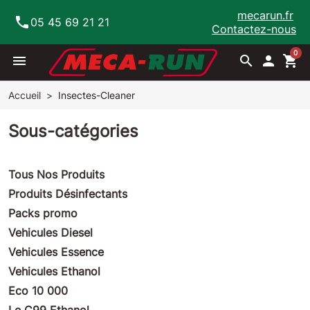
mecarun.fr
phone
05 45 69 21 21
Contactez-nous
0
menu
search

shopping_cart
Accueil
Insectes-Cleaner
Sous-catégories
Tous Nos Produits
Produits Désinfectants
Packs promo
Vehicules Diesel
Vehicules Essence
Vehicules Ethanol
Eco 10 000
Le C99 Ethanol