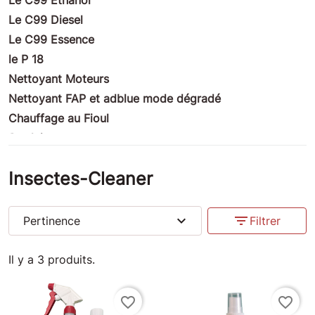
Le C99 Diesel
Le C99 Essence
le P 18
Nettoyant Moteurs
Nettoyant FAP et adblue mode dégradé
Chauffage au Fioul
Produits nettoyants
Habitation : traitement des façades et pierres
Insectes-Cleaner
Produits ULM
Produits Moto
Produits compétition
expand_more
filter_list
Pertinence
Filtrer
Produits Marine
Produits Divers
Il y a 3 produits.
Insectes-Cleaner
Anti crevaisons
favorite_border
favorite_border
Bouchons Valve