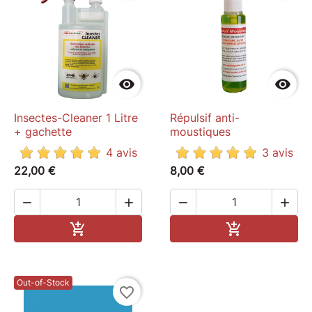
de Pneu
Porte clés flamme
Autocollants Mecarun


Insectes-Cleaner 1 Litre
Répulsif anti-
+ gachette
moustiques
4 avis
3 avis
22,00 €
8,00 €




Ajouter au panier
Ajouter au pa


Out-of-Stock
favorite_border