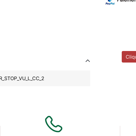
Cliq
R_STOP_VU_L_CC_2