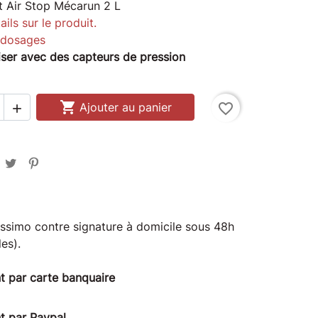
t Air Stop Mécarun 2 L
ails sur le produit.
s dosages
liser avec des capteurs de pression

Ajouter au panier
favorite_border

issimo contre signature à domicile sous 48h
es).
t par carte banquaire
t par Paypal