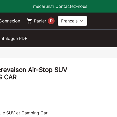
mecarun.fr
Contactez-nous
shopping_cart
0
Connexion
Panier
atalogue PDF
-crevaison Air-Stop SUV
G CAR
ule SUV et Camping Car