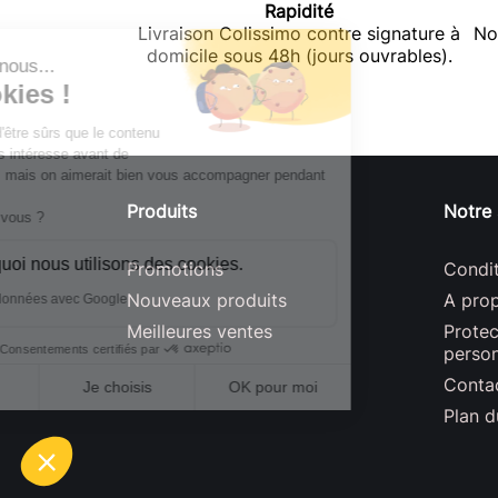
Rapidité
Livraison Colissimo contre signature à
No
domicile sous 48h (jours ouvrables).
Produits
Notre 
Promotions
Condit
Nouveaux produits
A pro
Meilleures ventes
Prote
person
Conta
Plan d