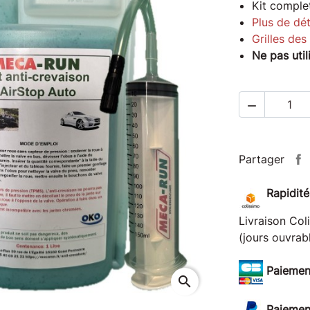
Kit comple
Plus de dét
Grilles de
Ne pas uti

Partager
Rapidité
Livraison Col
(jours ouvrabl
Paiemen
search
Paiemen