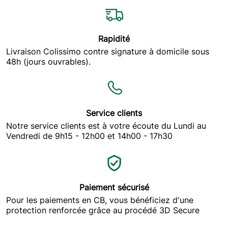
.
01/05/2020
Rapidité
2981
Livraison Colissimo contre signature à domicile sous
48h (jours ouvrables).
super
C99 Ethanol
Service clients
Notre service clients est à votre écoute du Lundi au
07/06/2019
Vendredi de 9h15 - 12h00 et 14h00 - 17h30
617
J'ai utilise pour le diesel avec satisfaction. Donc j'en
attends autant pour ce nouveau carburant.
Paiement sécurisé
Pour les paiements en CB, vous bénéficiez d'une
protection renforcée grâce au procédé 3D Secure
Afficher plus