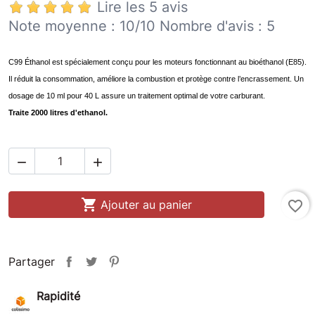
Lire les 5 avis
Note moyenne :
10
/10 Nombre d'avis :
5
C99 Éthanol est spécialement conçu pour les moteurs fonctionnant au bioéthanol (E85).
Il réduit la consommation, améliore la combustion et protège contre l’encrassement. Un
dosage de 10 ml pour 40 L assure un traitement optimal de votre carburant.
Traite 2000 litres d'ethanol.



Ajouter au panier
favorite_border
Partager
Rapidité