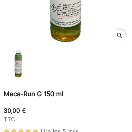
search
Meca-Run G 150 ml
30,00 €
TTC
Lire les 5 avis