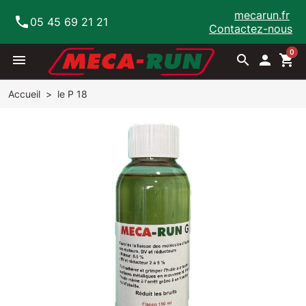
mecarun.fr
phone
05 45 69 21 21
Contactez-nous
0
menu
search

shopping_cart
Accueil
le P 18