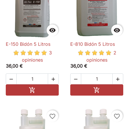
de Pneu
Porte clés flamme
pegatinas


E-150 Bidón 5 Litros
E-810 Bidón 5 Litros
3
2
opiniones
opiniones
36,00 €
36,00 €




Add to cart
Add to cart


favorite_border
favorite_border