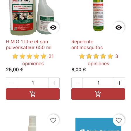


H.M.G 1 litre et son
Repelente
pulvérisateur 650 ml
antimosquitos
21
3
opiniones
opiniones
25,00 €
8,00 €




Add to cart
Add to cart


favorite_border
favorite_border