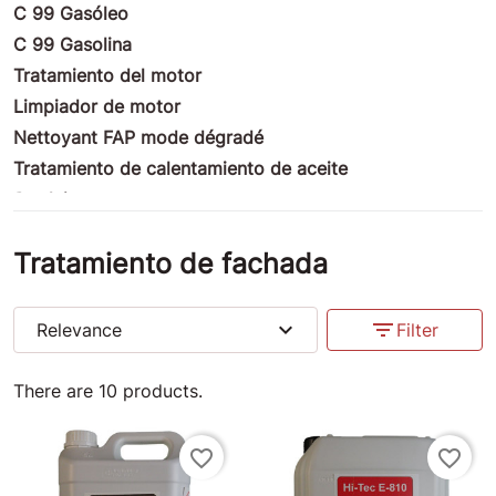
C 99 Gasóleo
C 99 Gasolina
Tratamiento del motor
Limpiador de motor
Nettoyant FAP mode dégradé
Tratamiento de calentamiento de aceite
Produits nettoyants
Tratamiento de fachada
Tratamiento de fachada
Productos ULM
Productos de motocicletas
Tratamiento de la competencia
expand_more
filter_list
Relevance
Filter
Productos marinos
Productos diversos
There are 10 products.
Insectes-Cleaner
Anti pinchazos
favorite_border
favorite_border
Bouchons Valve