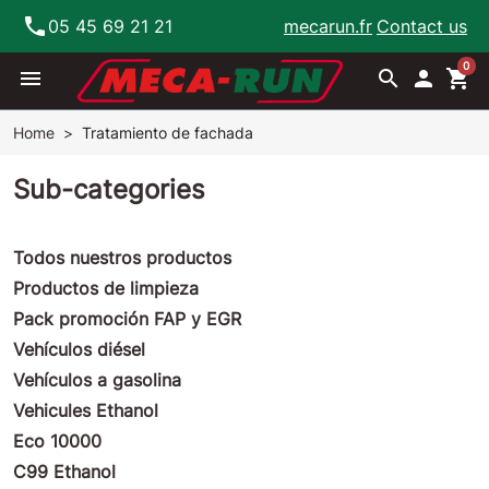
phone
05 45 69 21 21
mecarun.fr
Contact us
0
menu
search

shopping_cart
Home
Tratamiento de fachada
Sub-categories
Todos nuestros productos
Productos de limpieza
Pack promoción FAP y EGR
Vehículos diésel
Vehículos a gasolina
Vehicules Ethanol
Eco 10000
C99 Ethanol