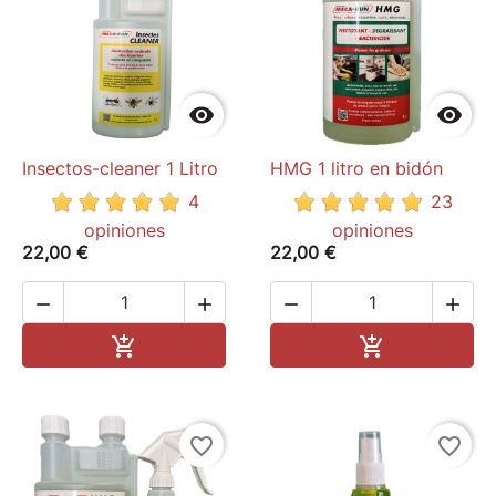


Insectos-cleaner 1 Litro
HMG 1 litro en bidón
4
23
opiniones
opiniones
22,00 €
22,00 €




Add to cart
Add to cart


favorite_border
favorite_border