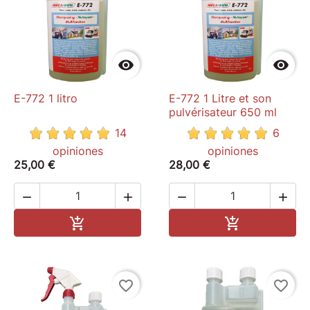


E-772 1 litro
E-772 1 Litre et son
pulvérisateur 650 ml
14
6
opiniones
opiniones
25,00 €
28,00 €




Add to cart
Add to cart


favorite_border
favorite_border