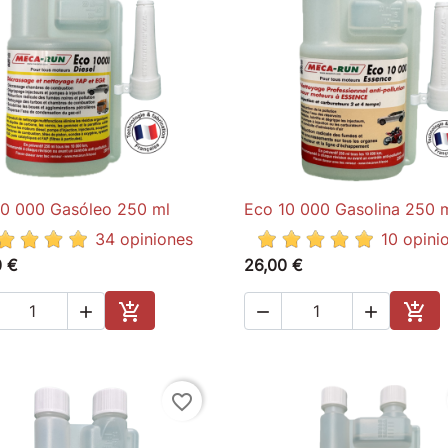
10 000 Gasóleo 250 ml
Eco 10 000 Gasolina 250 

Quick view

Quick view
34 opiniones
10 opini
0 €
26,00 €





Add to cart
Add 
favorite_border