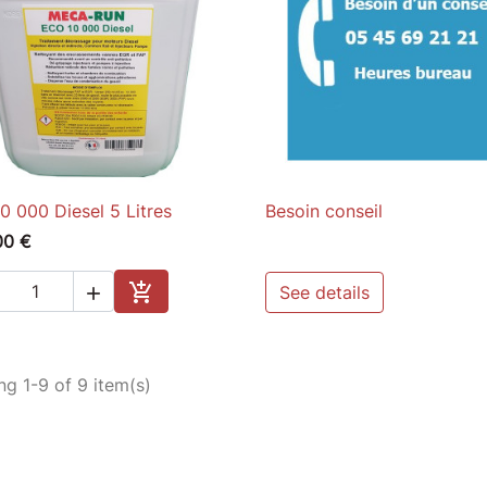
0 000 Diesel 5 Litres
Besoin conseil

Quick view

Quick view
00 €

See details

Add to cart
g 1-9 of 9 item(s)