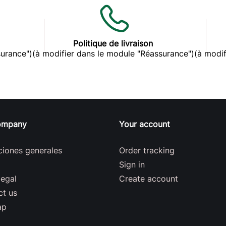
Politique de livraison
surance")
(à modifier dans le module "Réassurance")
(à modif
ompany
Your account
ciones generales
Order tracking
Sign in
legal
Create account
ct us
ap