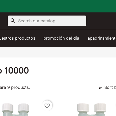
search
uestros productos
promoción del día
apadrinamient
o 10000
sort
are 9 products.
Sort 
favorite_border