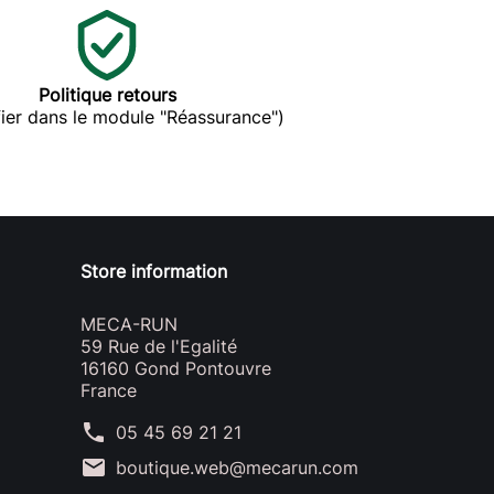
Politique retours
ier dans le module "Réassurance")
Store information
MECA-RUN
59 Rue de l'Egalité
16160 Gond Pontouvre
France
phone
05 45 69 21 21
mail
boutique.web@mecarun.com