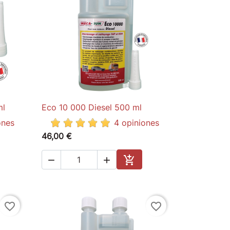
ml
Eco 10 000 Diesel 500 ml

Quick view
ones
4 opiniones
46,00 €



to cart
Add to cart
favorite_border
favorite_border