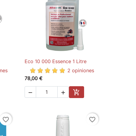
Eco 10 000 Essence 1 Litre

Quick view
ones
2 opiniones
78,00 €



to cart
Add to cart
favorite_border
favorite_border