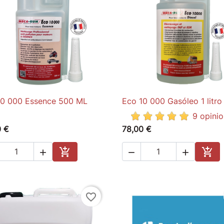
10 000 Essence 500 ML
Eco 10 000 Gasóleo 1 litro

Quick view

Quick view
9 opini
0 €
78,00 €





Add to cart
Add 
favorite_border