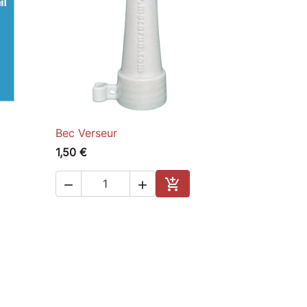
Bec Verseur

Quick view
1,50 €



Add to cart