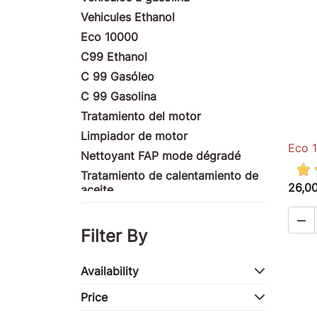
Vehicules Ethanol
Eco 10000
C99 Ethanol
C 99 Gasóleo
C 99 Gasolina
Tratamiento del motor
Limpiador de motor
Eco 
Nettoyant FAP mode dégradé
Tratamiento de calentamiento de
26,0
aceite
Produits nettoyants

Tratamiento de fachada
Filter By
Productos ULM
Productos de motocicletas
Availability
Tratamiento de la competencia
Price
Productos marinos