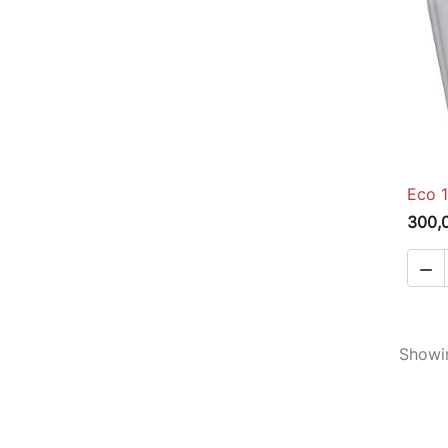
Eco 1
300,

Showin