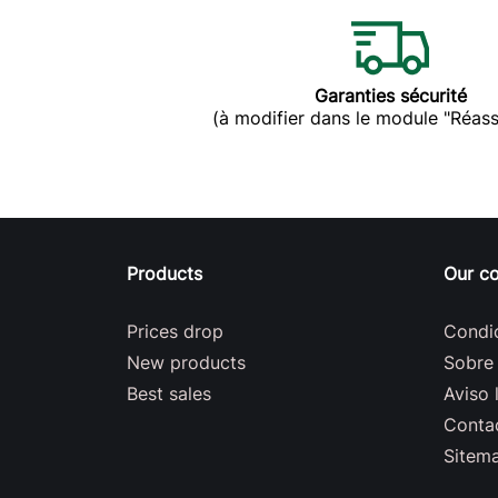
Garanties sécurité
(à modifier dans le module "Réas
Products
Our c
Prices drop
Condi
New products
Sobre
Best sales
Aviso 
Conta
Sitem