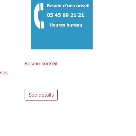
Besoin conseil

Quick view
ones
See details
to cart