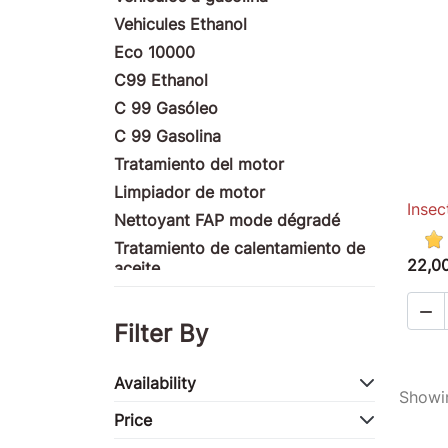
Vehicules Ethanol
Eco 10000
C99 Ethanol
C 99 Gasóleo
C 99 Gasolina
Tratamiento del motor
Limpiador de motor
Insec
Nettoyant FAP mode dégradé
Tratamiento de calentamiento de
22,0
aceite
Produits nettoyants

Tratamiento de fachada
Filter By
Productos ULM
Productos de motocicletas
Availability
Showin
Tratamiento de la competencia
Price
Productos marinos