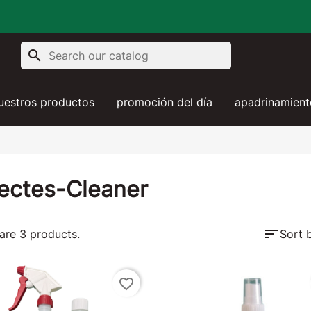
search
uestros productos
promoción del día
apadrinamient
sectes-Cleaner
sort
are 3 products.
Sort 
favorite_border