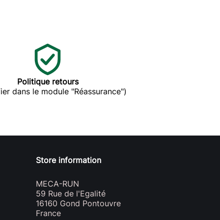
Politique retours
ier dans le module "Réassurance")
Store information
MECA-RUN
59 Rue de l'Egalité
16160 Gond Pontouvre
France