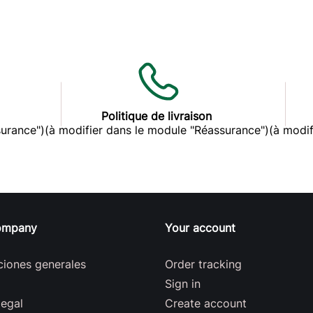
Politique de livraison
surance")
(à modifier dans le module "Réassurance")
(à modif
ompany
Your account
ciones generales
Order tracking
Sign in
legal
Create account