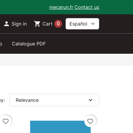
mecarun.fr
Contact us

shopping_cart
0
Sign in
Cart
o
Catalogue PDF
expand_more
by:
Relevance
favorite_border
favorite_border