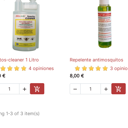
tos-cleaner 1 Litro
Repelente antimosquitos

Quick view

Quick view
4 opiniones
3 opini
0 €
8,00 €





Add to cart
Add 
g 1-3 of 3 item(s)