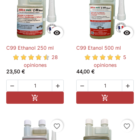
de Pneu
Porte clés flamme
pegatinas


C99 Ethanol 250 ml
C99 Etanol 500 ml
28
5
opiniones
opiniones
23,50 €
44,00 €




Add to cart
Add to cart


favorite_border
favorite_border