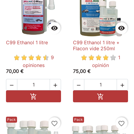


C99 Ethanol 1 litre
C99 Ethanol 1 litre +
Flacon vide 250ml
9
1
opiniones
opinión
70,00 €
75,00 €




Add to cart
Add to cart


Pack
Pack
favorite_border
favorite_border