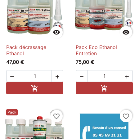


Pack décrassage
Pack Eco Ethanol
Ethanol
Entretien
47,00 €
75,00 €




Add to cart
Add to cart


Pack
favorite_border
favorite_border