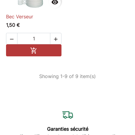

Bec Verseur
1,50 €


Add to cart

Showing 1-9 of 9 item(s)
Garanties sécurité