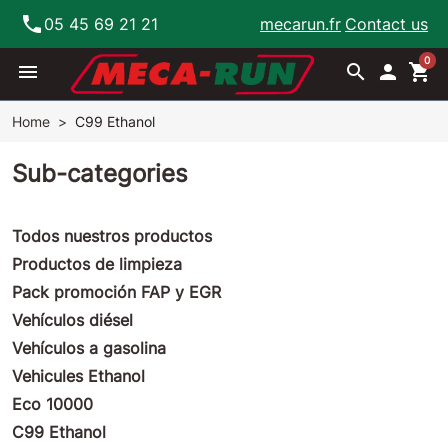
phone
05 45 69 21 21
mecarun.fr
Contact us
0
menu
search

shopping_cart
Home
C99 Ethanol
Sub-categories
Todos nuestros productos
Productos de limpieza
Pack promoción FAP y EGR
Vehículos diésel
Vehículos a gasolina
Vehicules Ethanol
Eco 10000
C99 Ethanol