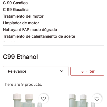
C 99 Gasóleo
C 99 Gasolina
Tratamiento del motor
Limpiador de motor
Nettoyant FAP mode dégradé
Tratamiento de calentamiento de aceite
Produits nettoyants
Tratamiento de fachada
C99 Ethanol
Productos ULM
Productos de motocicletas
Tratamiento de la competencia
expand_more
filter_list
Relevance
Filter
Productos marinos
Productos diversos
There are 9 products.
Insectes-Cleaner
Anti pinchazos
favorite_border
favorite_border
Bouchons Valve