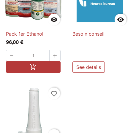


Pack 1er Ethanol
Besoin conseil
96,00 €


Add to cart

See details
favorite_border