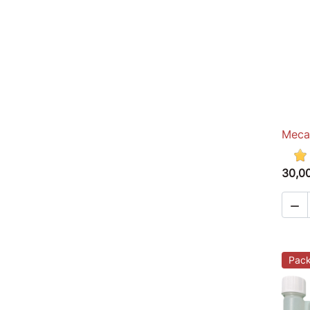
Meca
30,0

Pac