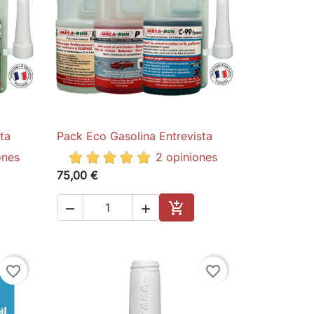
ta
Pack Eco Gasolina Entrevista

Quick view
ones
2 opiniones
75,00 €



to cart
Add to cart
favorite_border
favorite_border