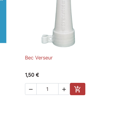
Bec Verseur

Quick view
1,50 €



Add to cart