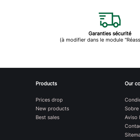
Garanties sécurité
(à modifier dans le module "Réas
Products
Our c
Prices drop
Condi
New products
Sobre
Best sales
Aviso 
Conta
Sitem