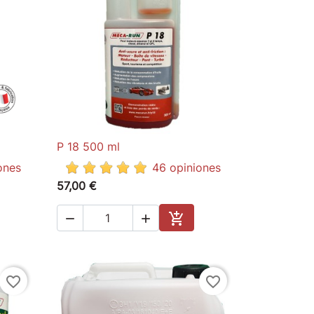
P 18 500 ml

Quick view
ones
46 opiniones
57,00 €



to cart
Add to cart
favorite_border
favorite_border