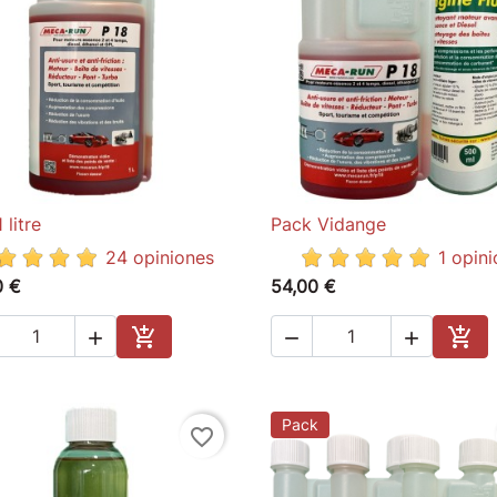
 litre
Pack Vidange

Quick view

Quick view
24 opiniones
1 opini
0 €
54,00 €





Add to cart
Add 
Pack
favorite_border