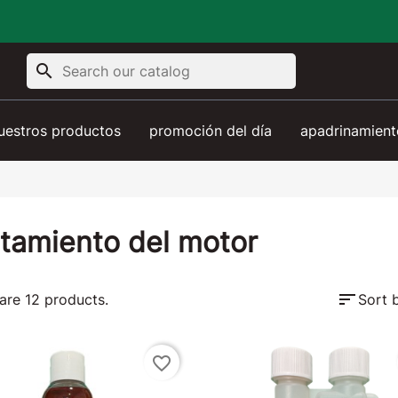
search
uestros productos
promoción del día
apadrinamient
tamiento del motor
sort
are 12 products.
Sort 
favorite_border