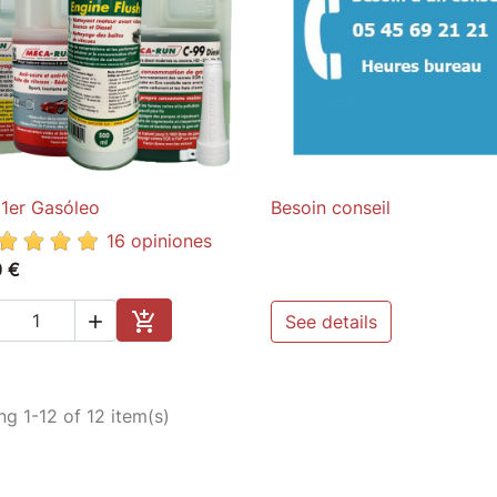
1er Gasóleo
Besoin conseil

Quick view

Quick view
16 opiniones
0 €

See details

Add to cart
g 1-12 of 12 item(s)