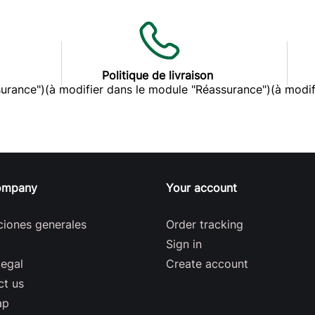
Politique de livraison
surance")
(à modifier dans le module "Réassurance")
(à modif
ompany
Your account
ciones generales
Order tracking
Sign in
legal
Create account
ct us
ap