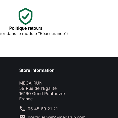
Politique retours
ier dans le module "Réassurance")
Store information
MECA-RUN
59 Rue de l'Egalité
16160 Gond Pontouvre
France
phone
05 45 69 21 21
mail
boutique.web@mecarun.com