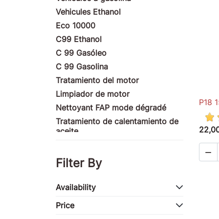
Vehicules Ethanol
Eco 10000
C99 Ethanol
C 99 Gasóleo
C 99 Gasolina
Tratamiento del motor
Limpiador de motor
P18 1
Nettoyant FAP mode dégradé
Tratamiento de calentamiento de
22,0
aceite
Produits nettoyants

Tratamiento de fachada
Filter By
Productos ULM
Productos de motocicletas
Availability
Tratamiento de la competencia
Price
Productos marinos