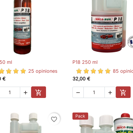
50 ml
P18 250 ml

Quick view

Quick view
25 opiniones
85 opini
0 €
32,00 €





Add to cart
Add 
Pack
favorite_border