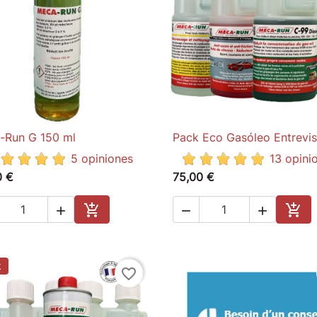
-Run G 150 ml
Pack Eco Gasóleo Entrevis

Quick view

Quick view
5 opiniones
13 opini
0 €
75,00 €





Add to cart
Add 
k
favorite_border