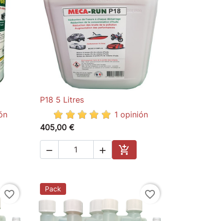
P18 5 Litres

Quick view
ón
1 opinión
405,00 €



to cart
Add to cart
Pack
favorite_border
favorite_border