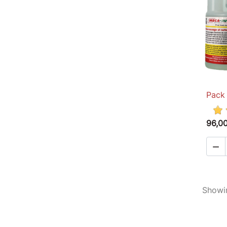
Pack 
96,0

Showin