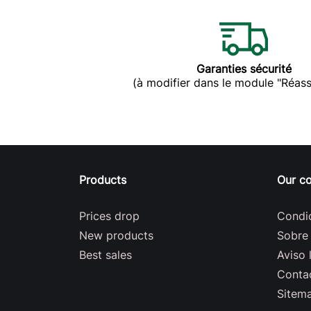
Garanties sécurité
(à modifier dans le module "Réas
Products
Our c
Prices drop
Condi
New products
Sobre
Best sales
Aviso 
Conta
Sitem