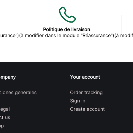
Politique de livraison
surance")
(à modifier dans le module "Réassurance")
(à modif
ompany
Your account
ciones generales
Order tracking
Sign in
legal
Create account
ct us
ap