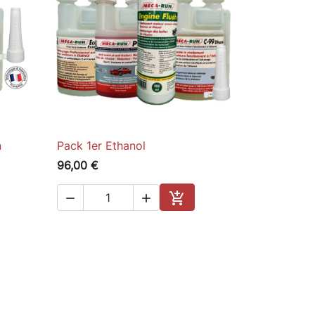
n
Pack 1er Ethanol

Quick view
96,00 €



to cart
Add to cart