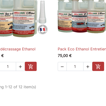
 décrassage Ethanol
Pack Eco Ethanol Entretie

Quick view

Quick view
 €
75,00 €





Add to cart
Add 
g 1-12 of 12 item(s)