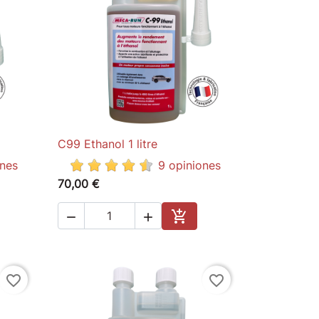
C99 Ethanol 1 litre

Quick view
ones
9 opiniones
70,00 €



to cart
Add to cart
favorite_border
favorite_border