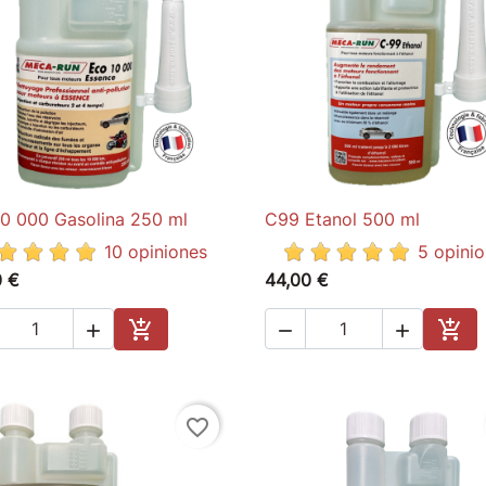
10 000 Gasolina 250 ml
C99 Etanol 500 ml

Quick view

Quick view
10 opiniones
5 opini
0 €
44,00 €





Add to cart
Add 
favorite_border