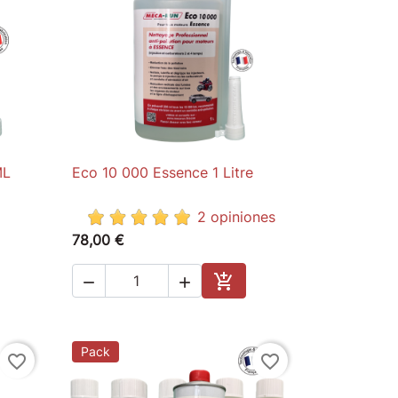
ML
Eco 10 000 Essence 1 Litre

Quick view
2 opiniones
78,00 €



to cart
Add to cart
Pack
favorite_border
favorite_border