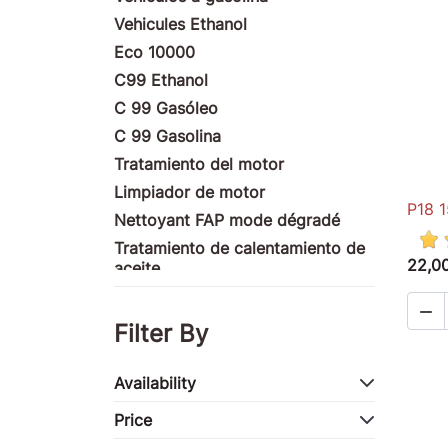
Vehicules Ethanol
Eco 10000
C99 Ethanol
C 99 Gasóleo
C 99 Gasolina
Tratamiento del motor
Limpiador de motor
P18 1
Nettoyant FAP mode dégradé
Tratamiento de calentamiento de
22,0
aceite
Produits nettoyants

Tratamiento de fachada
Filter By
Productos ULM
Productos de motocicletas
Availability
Tratamiento de la competencia
Price
Productos marinos