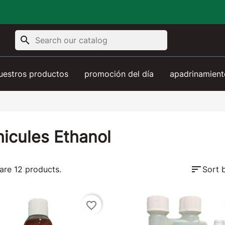
search
uestros productos
promoción del día
apadrinamient
icules Ethanol
sort
are 12 products.
Sort 
favorite_border