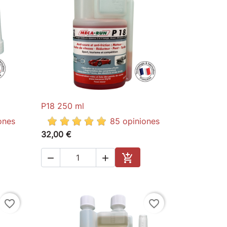
P18 250 ml

Quick view
ones
85 opiniones
32,00 €



to cart
Add to cart
favorite_border
favorite_border