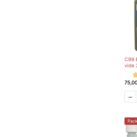
C99 E
vide
75,0

Pac