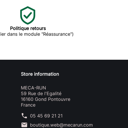
Politique retours
ier dans le module "Réassurance")
Store information
MECA-RUN
59 Rue de l'Egalité
16160 Gond Pontouvre
France
phone
05 45 69 21 21
mail
boutique.web@mecarun.com