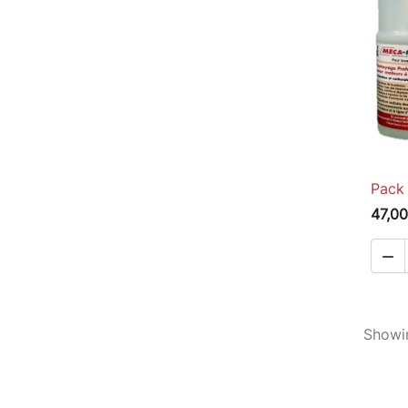
Pack
47,00

Showin