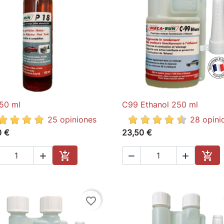
50 ml
C99 Ethanol 250 ml

Quick view

Quick view
25 opiniones
28 opini
0 €
23,50 €





Add to cart
Add 
favorite_border