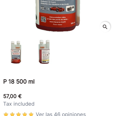
search
P 18 500 ml
57,00 €
Tax included
Ver las 46 opiniones