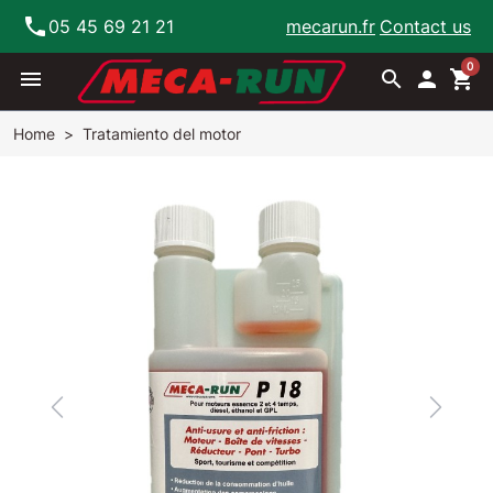
phone
05 45 69 21 21
mecarun.fr
Contact us
0
menu
search

shopping_cart
Home
Tratamiento del motor
Previous
Next