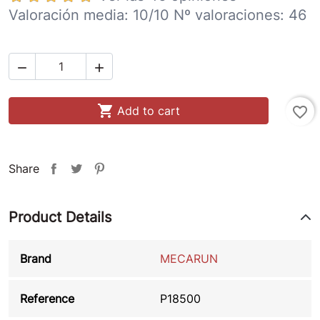
Valoración media:
10
/10 Nº valoraciones:
46



Add to cart
favorite_border
Share
Product Details
Brand
MECARUN
Reference
P18500