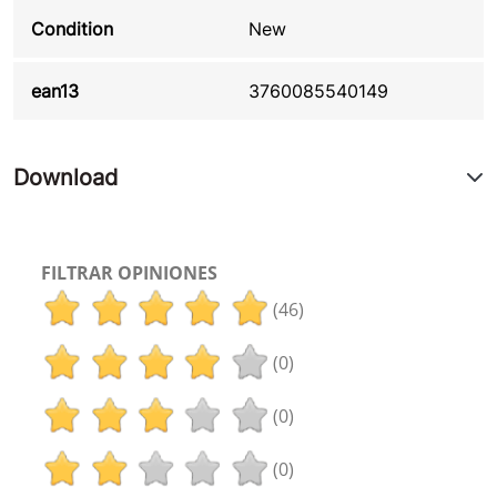
Condition
New
ean13
3760085540149
Download
FILTRAR OPINIONES
(46)
(0)
(0)
(0)