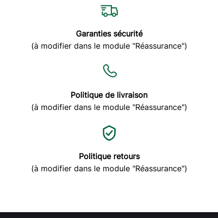
Pascal
Produits atténuer le bruit moteur plus coupleus je le
mais depuis des années et sans problème
Garanties sécurité
(à modifier dans le module "Réassurance")
p18
24/11/2024
Politique de livraison
knight35
(à modifier dans le module "Réassurance")
le p18 très bon additif pour l'huile je le mets partout
boite de vitesse ,huile moteur , motoculture 2 et 4
temps et même en complément de l'huile chaine pour
tronçonneuse .le p18 convient parfaitement à mon
Politique retours
5008 bluehdi peugeot et à ma 208 puretech 1.2 surtout
(à modifier dans le module "Réassurance")
avec un dosage un peu plus haut en % pour éviter la
consommation d'huile .merci mecarun grâce à votre
technologie de produit je retrouve mon matériel en
bonne état.