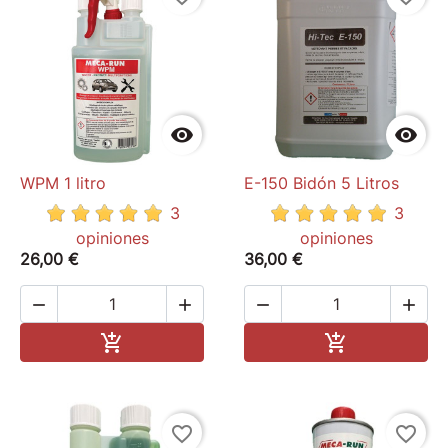
de Pneu
Porte clés flamme
pegatinas


WPM 1 litro
E-150 Bidón 5 Litros
3
3
opiniones
opiniones
26,00 €
36,00 €




Add to cart
Add to cart


favorite_border
favorite_border