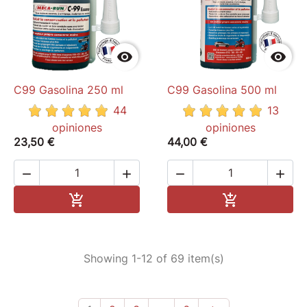


C99 Gasolina 250 ml
C99 Gasolina 500 ml
44
13
opiniones
opiniones
23,50 €
44,00 €




Add to cart
Add to cart


Showing 1-12 of 69 item(s)