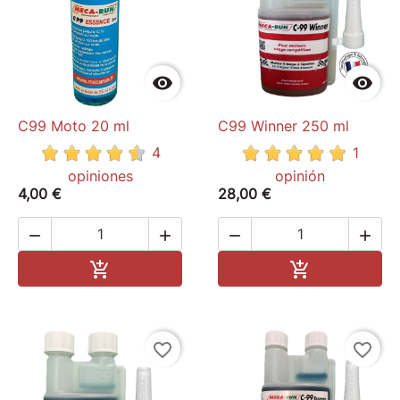


C99 Moto 20 ml
C99 Winner 250 ml
4
1
opiniones
opinión
4,00 €
28,00 €




Add to cart
Add to cart


favorite_border
favorite_border