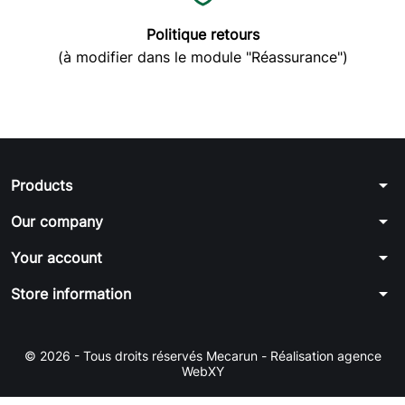
Politique retours
(à modifier dans le module "Réassurance")
arrow_drop_down
Products
arrow_drop_down
Our company
arrow_drop_down
Your account
arrow_drop_down
Store information
© 2026 - Tous droits réservés Mecarun
-
Réalisation agence
WebXY