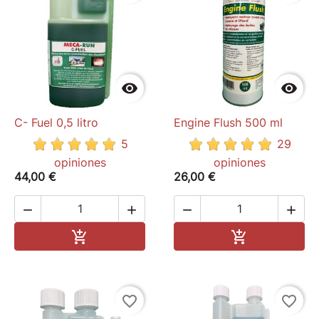


C- Fuel 0,5 litro
Engine Flush 500 ml
5
29
opiniones
opiniones
44,00 €
26,00 €




Add to cart
Add to cart


favorite_border
favorite_border