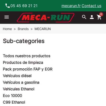
phone
05 45 69 21 21
mecarun.fr
Contact us
0
menu
search

shopping_cart
Home
Brands
MECARUN
Sub-categories
Todos nuestros productos
Productos de limpieza
Pack promoción FAP y EGR
Vehículos diésel
Vehículos a gasolina
Vehicules Ethanol
Eco 10000
C99 Ethanol