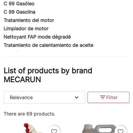
C 99 Gasóleo
C 99 Gasolina
Tratamiento del motor
Limpiador de motor
Nettoyant FAP mode dégradé
Tratamiento de calentamiento de aceite
Produits nettoyants
Tratamiento de fachada
List of products by brand
Productos ULM
MECARUN
Productos de motocicletas
Tratamiento de la competencia
Productos marinos
expand_more
filter_list
Relevance
Filter
Productos diversos
Insectes-Cleaner
There are 69 products.
Anti pinchazos
Bouchons Valve
favorite_border
favorite_border