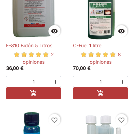


E-810 Bidón 5 Litros
C-Fuel 1 litre
2
8
opiniones
opiniones
36,00 €
70,00 €




Add to cart
Add to cart


favorite_border
favorite_border