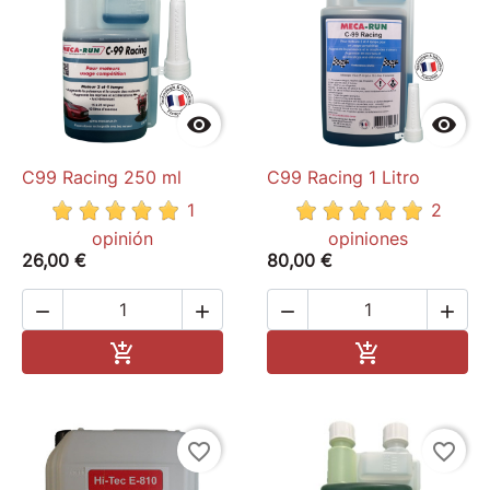


C99 Racing 250 ml
C99 Racing 1 Litro
1
2
opinión
opiniones
26,00 €
80,00 €




Add to cart
Add to cart


favorite_border
favorite_border