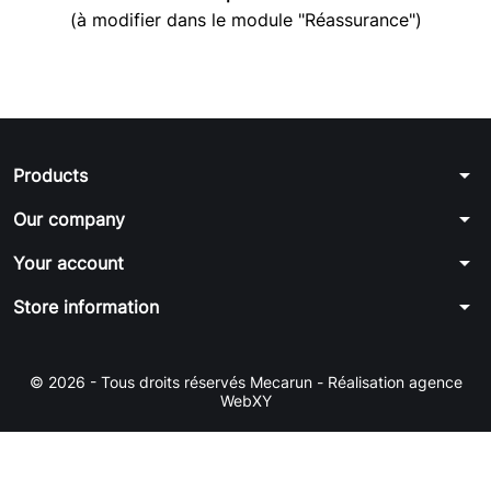
Ver más
(à modifier dans le module "Réassurance")
Pulse aquí para dejar su opinión
arrow_drop_down
Products
arrow_drop_down
Our company
arrow_drop_down
Your account
arrow_drop_down
Store information
© 2026 - Tous droits réservés Mecarun
-
Réalisation agence
WebXY