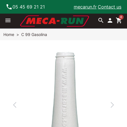
phone
05 45 69 21 21
mecarun.fr
Contact us
0
menu
search

shopping_cart
Home
C 99 Gasolina
Previous
Next