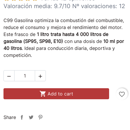
Valoración media:
9.7
/10 Nº valoraciones:
12
C99 Gasolina optimiza la combustión del combustible,
reduce el consumo y mejora el rendimiento del motor.
Este frasco de
1 litro trata hasta 4 000 litros de
gasolina (SP95, SP98, E10)
con una dosis de
10 ml por
40 litros
. Ideal para conducción diaria, deportiva y
competición.



Add to cart
favorite_border
Share